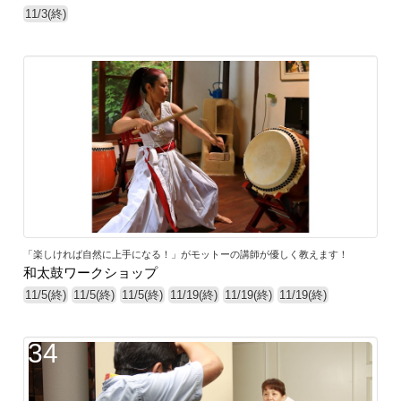
11/3(終)
33
「楽しければ自然に上手になる！」がモットーの講師が優しく教えます！
和太鼓ワークショップ
11/5(終)
11/5(終)
11/5(終)
11/19(終)
11/19(終)
11/19(終)
34