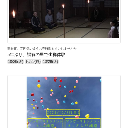
朝昼夜、雰囲気の違うお寺時間をすごしませんか
5年ぶり、福有の里で坐禅体験
10/29(終)
10/29(終)
10/29(終)
28