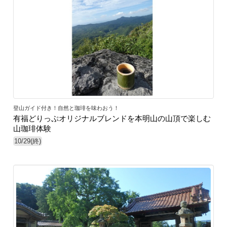
39
登山ガイド付き！自然と珈琲を味わおう！
有福どりっぷオリジナルブレンドを本明山の山頂で楽しむ
山珈琲体験
10/29(終)
40