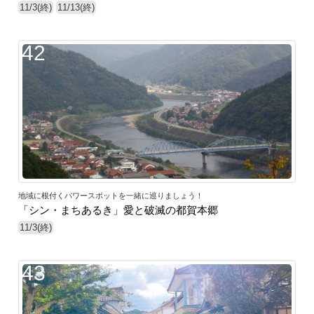
11/3(終)
11/13(終)
42
地域に根付くパワースポットを一緒に巡りましょう！
「シン・まちあるき」愛と破滅の都賀本郷
11/3(終)
43