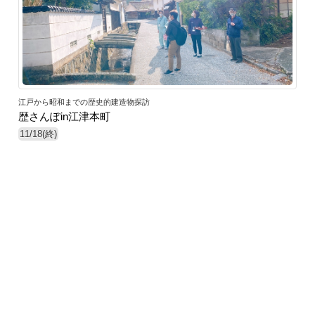
江戸から昭和までの歴史的建造物探訪
歴さんぽin江津本町
11/18(終)