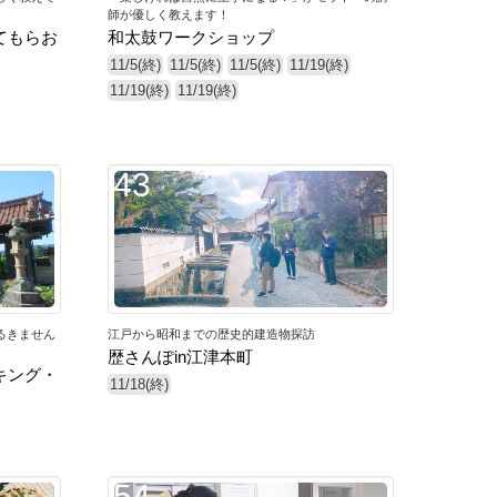
師が優しく教えます！
てもらお
和太鼓ワークショップ
11/5(終)
11/5(終)
11/5(終)
11/19(終)
11/19(終)
11/19(終)
43
るきません
江戸から昭和までの歴史的建造物探訪
歴さんぽin江津本町
キング・
11/18(終)
54