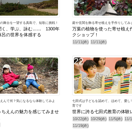
の舞台を一望する真島で、短歌に挑戦！
庭や玄関を飾る寄せ植えを手作りしてみ
く、学ぶ、詠む…… 1300年
万葉の植物を使った寄せ植え
麻呂の世界を体感する
クショップ！
11/11(終)
11/11(終)
22
えんて何？気になるなら体験してみよ
七田式は子どもを認めて、ほめて、愛し
育です
うちえんの魅力を感じてみませ
世界に誇る七田式教育の体験
秋
10/22(終)
10/29(終)
11/5(終)
11/
11/19(終)