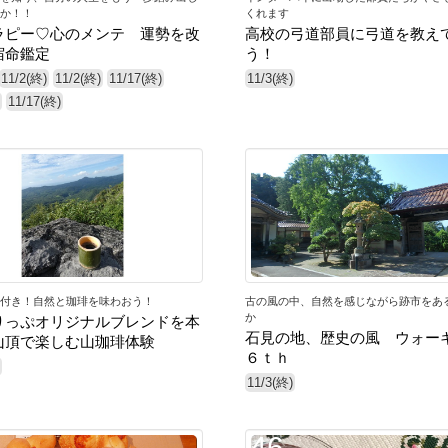
か！！
くれます
ラピー♡心のメンテ 運勢を改
高校の弓道部員に弓道を教え
宿命鑑定
う！
11/2(終)
11/2(終)
11/17(終)
11/3(終)
11/17(終)
40
付き！自然と珈琲を味わおう！
古の風の中、自然を感じながら跡市をあ
か
りっぷオリジナルブレンドを本
石見の地、歴史の風 ウォー
山頂で楽しむ山珈琲体験
６ｔｈ
11/3(終)
46