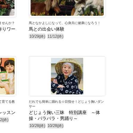
ませんか？
馬となかよしになって、心身共に健康になろう！
作りワー
馬との出会い体験
10/29(終)
11/12(終)
25
て育てる教
だれでも簡単に踊れる☆目指せ！どじょう掬いダン
サー
レッスン
どじょう掬い三昧 特別講座 ～体
操・パラパラ・男踊り～
12(終)
10/28(終)
10/28(終)