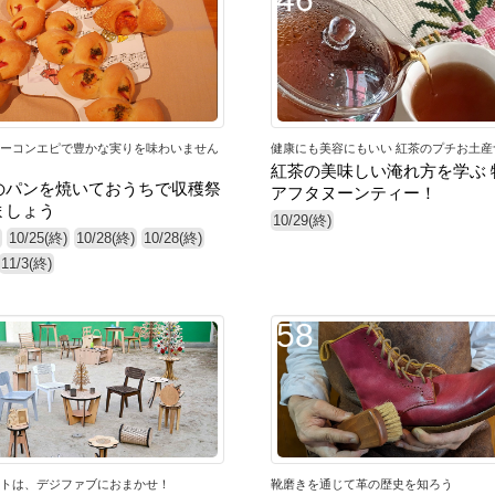
ーコンエピで豊かな実りを味わいません
健康にも美容にもいい 紅茶のプチお土産
紅茶の美味しい淹れ方を学ぶ 
のパンを焼いておうちで収穫祭
アフタヌーンティー！
ましょう
10/29(終)
10/25(終)
10/28(終)
10/28(終)
11/3(終)
58
トは、デジファブにおまかせ！
靴磨きを通じて革の歴史を知ろう