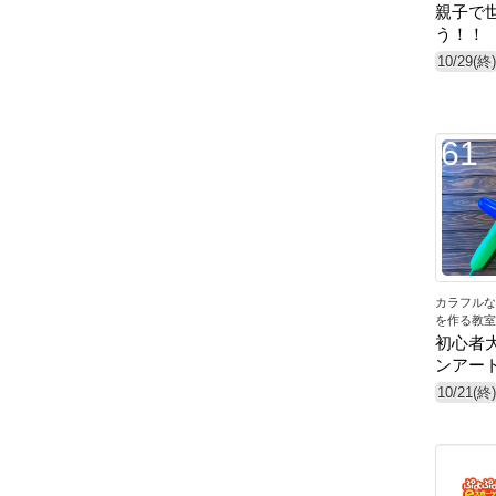
親子で
う！！
10/29(終)
61
カラフルな
を作る教室
初心者
ンアー
10/21(終)
67