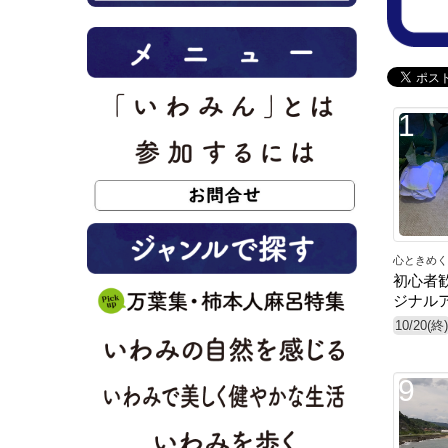
1
心ときめく
初心者
ジナル
10/20(終)
9