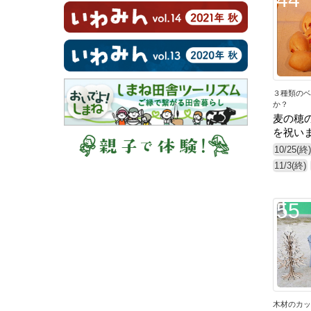
３種類のベ
か？
麦の穂
を祝い
10/25(終)
11/3(終)
55
木材のカッ