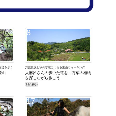
8
古道を歩く
万葉伝説と秋の草花にふれる里山ウォーキング
登山
人麻呂さんの歩いた道を、万葉の植物
を探しながら歩こう
11/5(終)
17