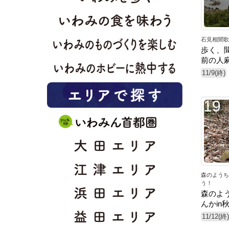
石見相聞歌
歩く、聞
前の人
11/9(終)
19
森のようち
う！
森のよ
んかin
11/12(終)