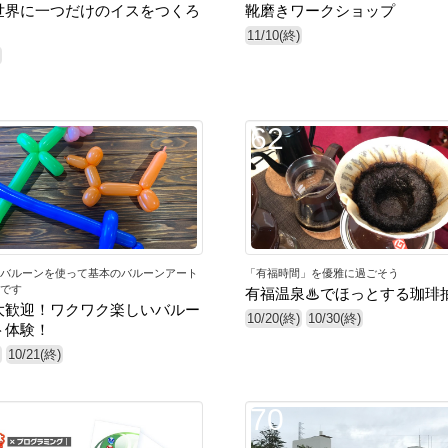
世界に一つだけのイスをつくろ
靴磨きワークショップ
11/10(終)
62
バルーンを使って基本のバルーンアート
「有福時間」を優雅に過ごそう
です
有福温泉♨でほっとする珈琲
大歓迎！ワクワク楽しいバルー
10/20(終)
10/30(終)
ト体験！
10/21(終)
70