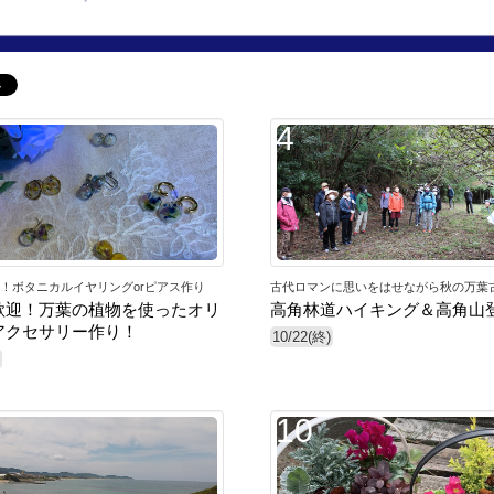
4
！ボタニカルイヤリングorピアス作り
古代ロマンに思いをはせながら秋の万葉
歓迎！万葉の植物を使ったオリ
高角林道ハイキング＆高角山
アクセサリー作り！
10/22(終)
10