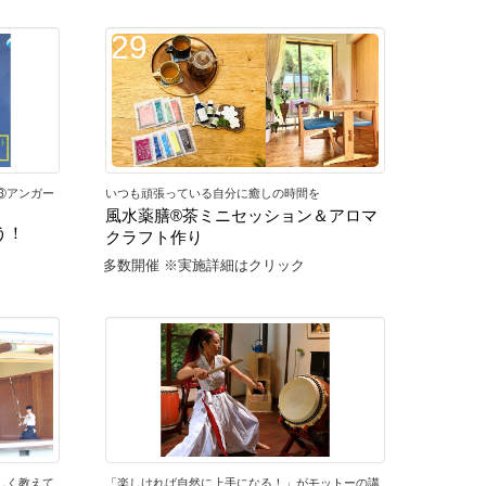
29
③アンガー
いつも頑張っている自分に癒しの時間を
風水薬膳®茶ミニセッション＆アロマ
う！
クラフト作り
多数開催 ※実施詳細はクリック
33
しく教えて
「楽しければ自然に上手になる！」がモットーの講