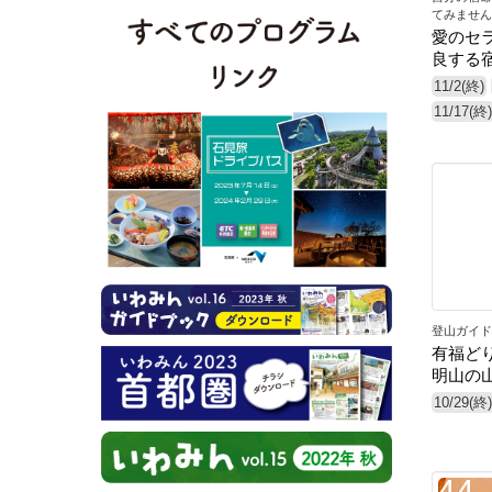
てみません
愛のセ
良する
11/2(終)
11/17(終)
39
登山ガイド
有福ど
明山の
10/29(終)
44