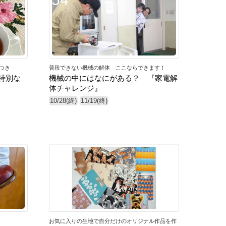
つき
普段できない機械の解体 ここならできます！
特別な
機械の中にはなにがある？ 『家電解
体チャレンジ』
10/28(終)
11/19(終)
59
お気に入りの生地で自分だけのオリジナル作品を作