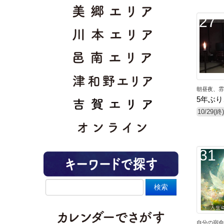
27
朝昼夜、雰
5年ぶ
10/29(終)
31
自分の宿命