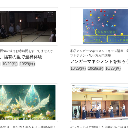
28
囲気の違うお寺時間をすごしませんか
①②アンガーマネジメントキッズ講座 
マネジメント𠮟り方入門講座
り、福有の里で坐禅体験
アンガーマネジメントを知ろ
10/29(終)
10/29(終)
10/29(終)
10/29(終)
10/29(終)
32
を知り、自分の人生をもう一歩踏み出し
インターハイに出場した部員たちがやさ