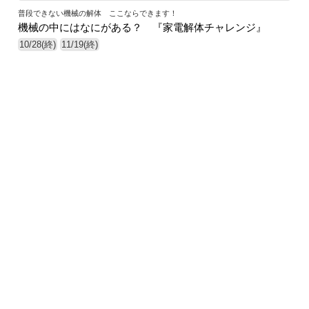
普段できない機械の解体 ここならできます！
機械の中にはなにがある？ 『家電解体チャレンジ』
10/28(終)
11/19(終)