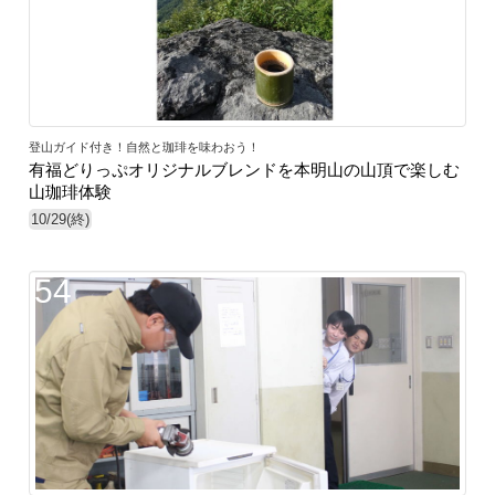
登山ガイド付き！自然と珈琲を味わおう！
有福どりっぷオリジナルブレンドを本明山の山頂で楽しむ
山珈琲体験
10/29(終)
54