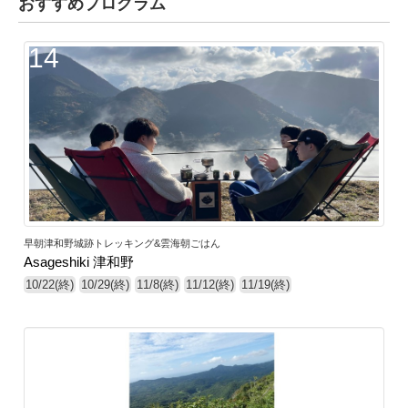
おすすめプログラム
14
早朝津和野城跡トレッキング&雲海朝ごはん
Asageshiki 津和野
10/22(終)
10/29(終)
11/8(終)
11/12(終)
11/19(終)
39