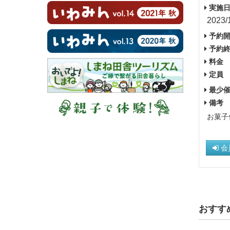
実施日
2023/
予約開
予約終
料金
定員
最少催
備考
お菓子
会
おすす