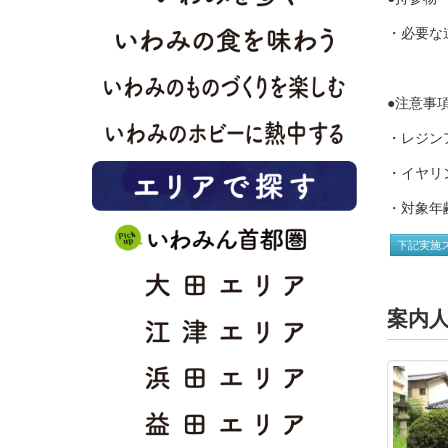
・必要な
●注意事
・レジン
・イヤリ
・対象年
下記実施
案内