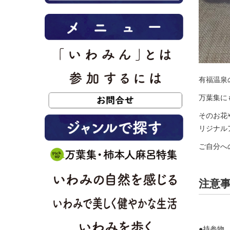
有福温泉
万葉集に
そのお花
リジナル
ご自分へ
注意
●持参物