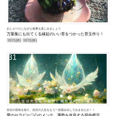
おしゃべりしながら食事も楽しみましょう
万葉集にも出てくる縁起のいい苔をつかった苔玉作り！
10/21(終)
10/31(終)
31
自分の宿命を知り、自分の人生をもう一歩踏み出してみませんか！！
愛のセラピー♡心のメンテ 運勢を改良する宿命鑑定